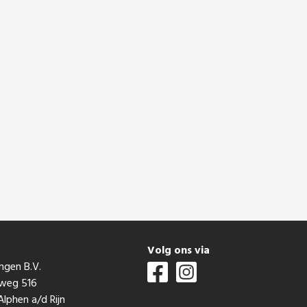
t
Volg ons via
ngen B.V.
mweg 516
lphen a/d Rijn