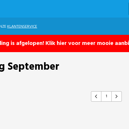
ONZE
KLANTENSERVICE
ling is afgelopen! Klik hier voor meer mooie aanb
ng September
1
Previous
Next