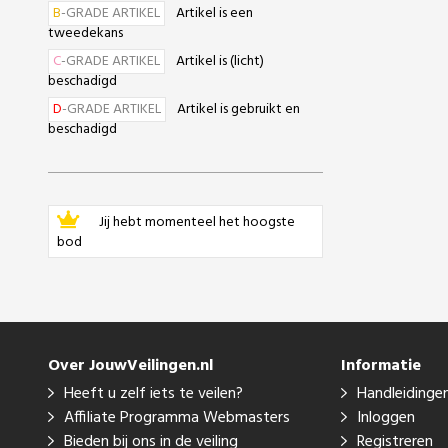
B
-GRADE ARTIKEL
Artikel is een
tweedekans
C
-GRADE ARTIKEL
Artikel is (licht)
beschadigd
D
-GRADE ARTIKEL
Artikel is gebruikt en
beschadigd
Jij hebt momenteel het hoogste
bod
Over JouwVeilingen.nl
Informatie
Heeft u zelf iets te veilen?
Handleidinge
Affiliate Programma Webmasters
Inloggen
Bieden bij ons in de veiling
Registreren