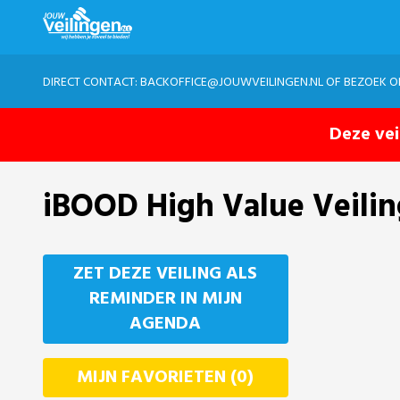
DIRECT CONTACT:
BACKOFFICE@JOUWVEILINGEN.NL
OF BEZOEK 
Deze vei
iBOOD High Value Veili
ZET DEZE VEILING ALS
REMINDER IN MIJN
AGENDA
MIJN FAVORIETEN (0)