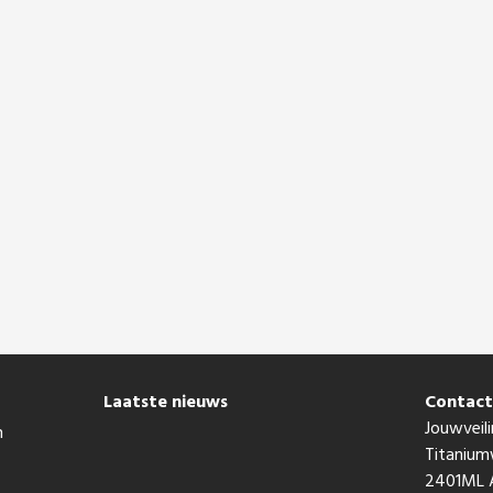
Laatste nieuws
Contac
Jouwveili
n
Titaniu
2401ML A