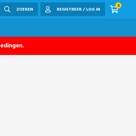
0
ZOEKEN
REGISTREER / LOG IN
iedingen.