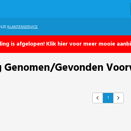
ONZE
KLANTENSERVICE
ling is afgelopen! Klik hier voor meer mooie aanb
slag Genomen/Gevonden Voo
1
Previous
Next