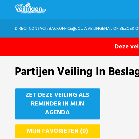
DIRECT CONTACT:
BACKOFFICE@JOUWVEILINGEN.NL
OF BEZOEK 
Deze vei
Partijen Veiling In Be
ZET DEZE VEILING ALS
REMINDER IN MIJN
AGENDA
MIJN FAVORIETEN (0)