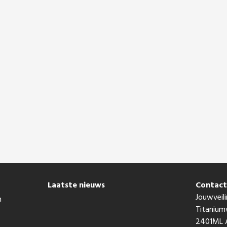
Laatste nieuws
Contac
Jouwveili
n
Titaniu
2401ML A