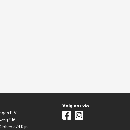
t
Volg ons via
ngen B.V.
mweg 516
lphen a/d Rijn