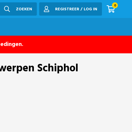
0
ZOEKEN
REGISTREER / LOG IN
iedingen.
rwerpen Schiphol