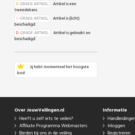
B
-GRADE ARTIKEL
Artikel is een
tweedekans
C
-GRADE ARTIKEL
Artikel is (licht)
beschadigd
D
-GRADE ARTIKEL
Artikel is gebruikt en
beschadigd
Jij hebt momenteel het hoogste
bod
Over JouwVeilingen.nl
Informatie
Heeft u zelf iets te veilen?
Handleidinge
Affiliate Programma Webmasters
Inloggen
Bieden bij ons in de veiling
Registreren