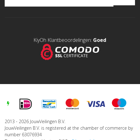
KiyOh Klantbeoordelingen:
Goed
2013 - 2026 JouwVeilingen B.V.
JouwVeilingen B.V. is registered at the chamber of commerce by
number 63076934