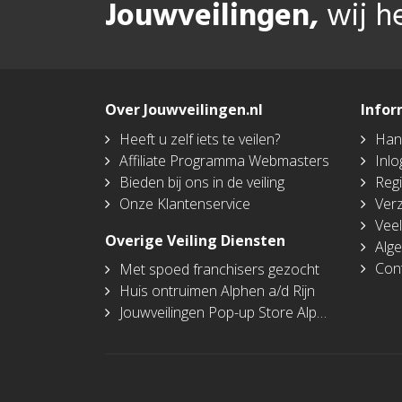
Jouwveilingen,
wij h
Over Jouwveilingen.nl
Infor
Heeft u zelf iets te veilen?
Han
Affiliate Programma Webmasters
Inl
Bieden bij ons in de veiling
Regi
Onze Klantenservice
Ver
Veel
Overige Veiling Diensten
Alge
Con
Met spoed franchisers gezocht
Huis ontruimen Alphen a/d Rijn
Jouwveilingen Pop-up Store Alphen