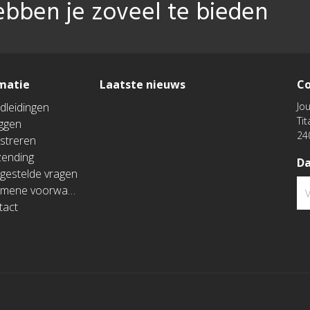
ebben je zoveel te bieden
matie
Laatste nieuws
Co
dleidingen
Jou
Ti
oggen
24
streren
zending
Da
gestelde vragen
mene voorwaarden
tact