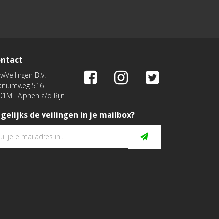
ntact
wVeilingen B.V.
taniumweg 516
01ML Alphen a/d Rijn
gelijks de veilingen in je mailbox?