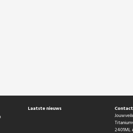
Laatste nieuws
Contac
Jouwveili
n
Titaniu
2401ML A