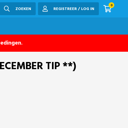
0
ZOEKEN
REGISTREER / LOG IN
iedingen.
DECEMBER TIP **)