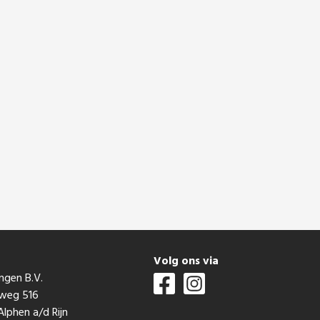
t
Volg ons via
ngen B.V.
mweg 516
lphen a/d Rijn