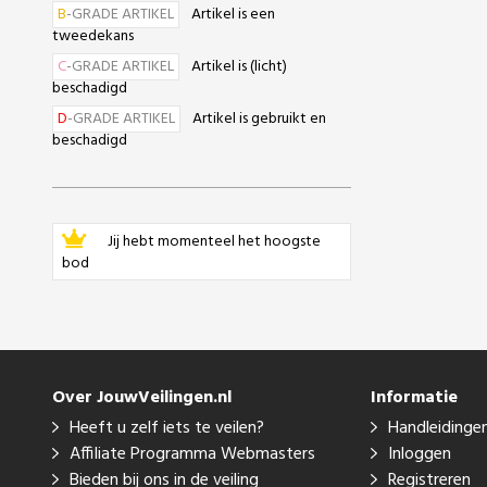
B
-GRADE ARTIKEL
Artikel is een
tweedekans
C
-GRADE ARTIKEL
Artikel is (licht)
beschadigd
D
-GRADE ARTIKEL
Artikel is gebruikt en
beschadigd
Jij hebt momenteel het hoogste
bod
Over JouwVeilingen.nl
Informatie
Heeft u zelf iets te veilen?
Handleidinge
Affiliate Programma Webmasters
Inloggen
Bieden bij ons in de veiling
Registreren