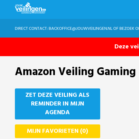
DIRECT CONTACT:
BACKOFFICE@JOUWVEILINGEN.NL
OF BEZOEK 
Deze vei
Amazon Veiling Gaming 
ZET DEZE VEILING ALS
REMINDER IN MIJN
AGENDA
MIJN FAVORIETEN (0)