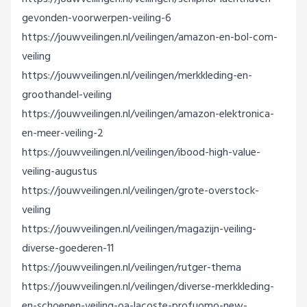
gevonden-voorwerpen-veiling-6
https://jouwveilingen.nl/veilingen/amazon-en-bol-com-
veiling
https://jouwveilingen.nl/veilingen/merkkleding-en-
groothandel-veiling
https://jouwveilingen.nl/veilingen/amazon-elektronica-
en-meer-veiling-2
https://jouwveilingen.nl/veilingen/ibood-high-value-
veiling-augustus
https://jouwveilingen.nl/veilingen/grote-overstock-
veiling
https://jouwveilingen.nl/veilingen/magazijn-veiling-
diverse-goederen-11
https://jouwveilingen.nl/veilingen/rutger-thema
https://jouwveilingen.nl/veilingen/diverse-merkkleding-
en-schoenen-veiling-oa-lacoste-profuomo-new-