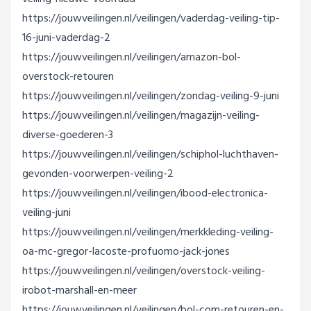
https://jouwveilingen.nl/veilingen/vaderdag-veiling-tip-
16-juni-vaderdag-2
https://jouwveilingen.nl/veilingen/amazon-bol-
overstock-retouren
https://jouwveilingen.nl/veilingen/zondag-veiling-9-juni
https://jouwveilingen.nl/veilingen/magazijn-veiling-
diverse-goederen-3
https://jouwveilingen.nl/veilingen/schiphol-luchthaven-
gevonden-voorwerpen-veiling-2
https://jouwveilingen.nl/veilingen/ibood-electronica-
veiling-juni
https://jouwveilingen.nl/veilingen/merkkleding-veiling-
oa-mc-gregor-lacoste-profuomo-jack-jones
https://jouwveilingen.nl/veilingen/overstock-veiling-
irobot-marshall-en-meer
https://jouwveilingen.nl/veilingen/bol-com-retouren-en-