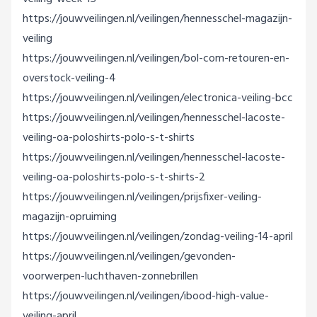
https://jouwveilingen.nl/veilingen/hennesschel-magazijn-
veiling
https://jouwveilingen.nl/veilingen/bol-com-retouren-en-
overstock-veiling-4
https://jouwveilingen.nl/veilingen/electronica-veiling-bcc
https://jouwveilingen.nl/veilingen/hennesschel-lacoste-
veiling-oa-poloshirts-polo-s-t-shirts
https://jouwveilingen.nl/veilingen/hennesschel-lacoste-
veiling-oa-poloshirts-polo-s-t-shirts-2
https://jouwveilingen.nl/veilingen/prijsfixer-veiling-
magazijn-opruiming
https://jouwveilingen.nl/veilingen/zondag-veiling-14-april
https://jouwveilingen.nl/veilingen/gevonden-
voorwerpen-luchthaven-zonnebrillen
https://jouwveilingen.nl/veilingen/ibood-high-value-
veiling-april