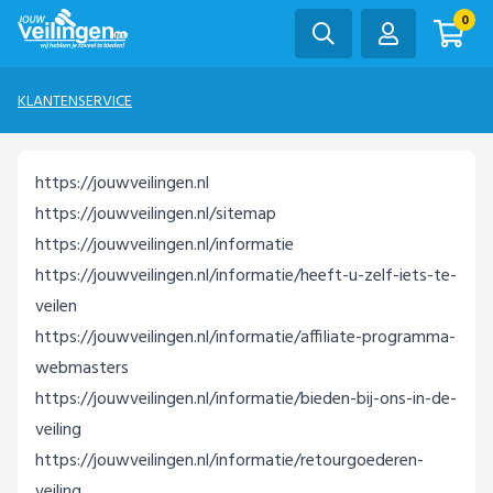
0
KLANTENSERVICE
https://jouwveilingen.nl
https://jouwveilingen.nl/sitemap
https://jouwveilingen.nl/informatie
https://jouwveilingen.nl/informatie/heeft-u-zelf-iets-te-
veilen
https://jouwveilingen.nl/informatie/affiliate-programma-
webmasters
https://jouwveilingen.nl/informatie/bieden-bij-ons-in-de-
veiling
https://jouwveilingen.nl/informatie/retourgoederen-
veiling