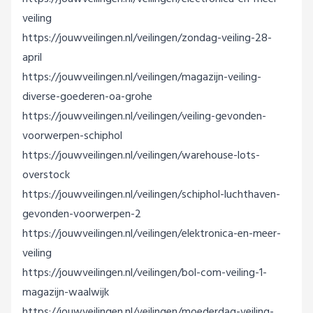
veiling
https://jouwveilingen.nl/veilingen/zondag-veiling-28-
april
https://jouwveilingen.nl/veilingen/magazijn-veiling-
diverse-goederen-oa-grohe
https://jouwveilingen.nl/veilingen/veiling-gevonden-
voorwerpen-schiphol
https://jouwveilingen.nl/veilingen/warehouse-lots-
overstock
https://jouwveilingen.nl/veilingen/schiphol-luchthaven-
gevonden-voorwerpen-2
https://jouwveilingen.nl/veilingen/elektronica-en-meer-
veiling
https://jouwveilingen.nl/veilingen/bol-com-veiling-1-
magazijn-waalwijk
https://jouwveilingen.nl/veilingen/moederdag-veiling-