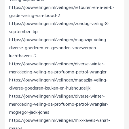
https://jouwveilingen.nl/veilingen/retouren-en-a-en-b-
grade-veiling-van-ibood-2
https://jouwveilingen.nl/veilingen/zondag-veiling-8-
september-tip
https://jouwveilingen.nl/veilingen/magazijn-veiling-
diverse-goederen-en-gevonden-voorwerpen-
luchthavens-2
https://jouwveilingen.nl/veilingen/diverse-winter-
merkkleding-veiling-oa-profuomo-petrol-wrangler
https://jouwveilingen.nl/veilingen/magazijn-veiling-
diverse-goederen-keuken-en-huishoudelijk
https://jouwveilingen.nl/veilingen/diverse-winter-
merkkleding-veiling-oa-profuomo-petrol-wrangler-
mcgregor-jack-jones
https://jouwveilingen.nl/veilingen/mix-kavels-vanaf-
maar-1