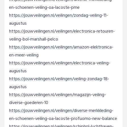
en-schoenen-veiling-oa-lacoste-pme
https://jouwveilingen.nl/veilingen/zondag-veiling-11-
augustus
https://jouwveilingen.nl/veilingen/electronica-retouren-
veiling-bol-marshall-pelco
https://jouwveilingen.nl/veilingen/amazon-elektronica-
en-meer-veiling
https://jouwveilingen.nl/veilingen/electronica-veiling-
augustus
https://jouwveilingen.nl/veilingen/veiling-zondag-18-
augustus
https://jouwveilingen.nl/veilingen/magazijn-veiling-
diverse-goederen-10
https://jouwveilingen.nl/veilingen/diverse-merkkleding-
en-schoenen-veiling-oa-lacoste-profuomo-new-balance
https://jouwveilingen.nl/veilingen/schiphol-luchthaven-