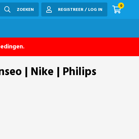
0
ZOEKEN
REGISTREER / LOG IN
iedingen.
seo | Nike | Philips