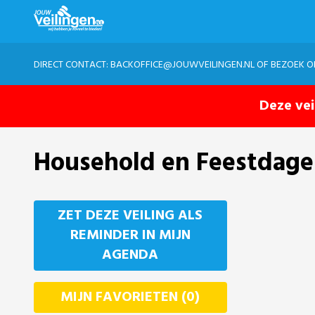
DIRECT CONTACT:
BACKOFFICE@JOUWVEILINGEN.NL
OF BEZOEK 
Deze vei
Household en Feestdagen V
ZET DEZE VEILING ALS
REMINDER IN MIJN
AGENDA
MIJN FAVORIETEN (0)