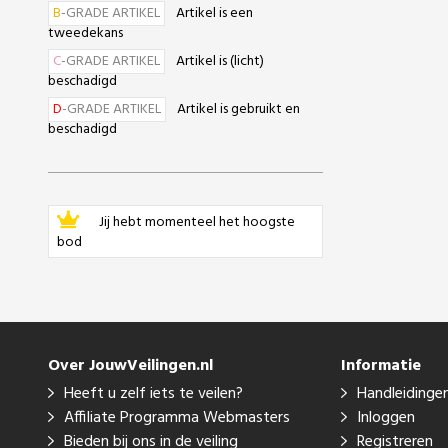
B
-GRADE ARTIKEL
Artikel is een
tweedekans
C
-GRADE ARTIKEL
Artikel is (licht)
beschadigd
D
-GRADE ARTIKEL
Artikel is gebruikt en
beschadigd
Jij hebt momenteel het hoogste
bod
Over JouwVeilingen.nl
Informatie
Heeft u zelf iets te veilen?
Handleidinge
Affiliate Programma Webmasters
Inloggen
Bieden bij ons in de veiling
Registreren