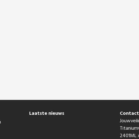
Laatste nieuws
Contac
Jouwveili
n
Titaniu
2401ML A