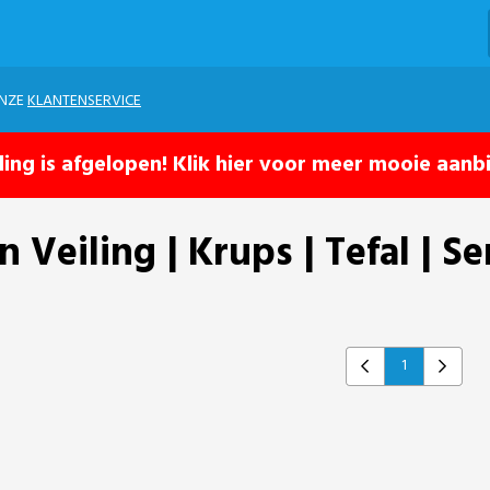
ONZE
KLANTENSERVICE
ling is afgelopen! Klik hier voor meer mooie aanb
eiling | Krups | Tefal | Sen
1
Previous
Next