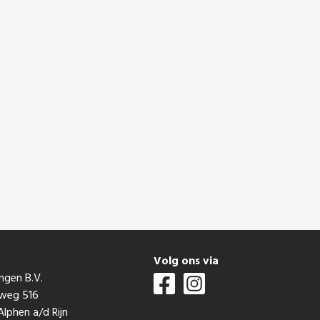
t
Volg ons via
ngen B.V.
mweg 516
lphen a/d Rijn