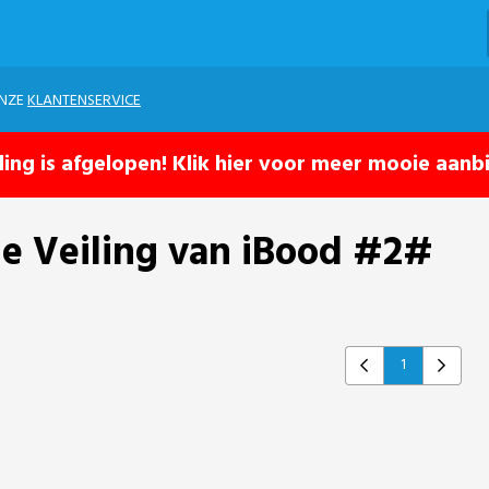
ONZE
KLANTENSERVICE
ling is afgelopen! Klik hier voor meer mooie aanb
e Veiling van iBood #2#
1
Previous
Next