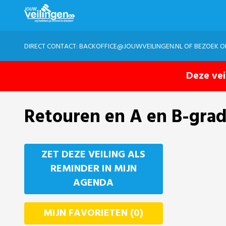
DIRECT CONTACT:
BACKOFFICE@JOUWVEILINGEN.NL
OF BEZOEK 
Deze vei
Retouren en A en B-grad
ZET DEZE VEILING ALS
REMINDER IN MIJN
AGENDA
MIJN FAVORIETEN (0)