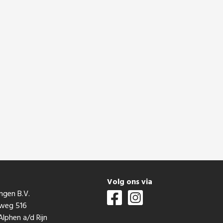
t
Volg ons via
ngen B.V.
mweg 516
lphen a/d Rijn