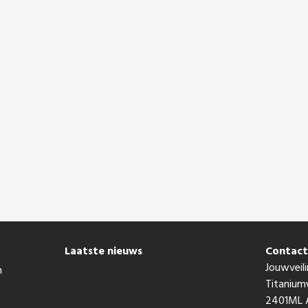
Laatste nieuws
Contac
Jouwveili
n
Titaniu
2401ML A