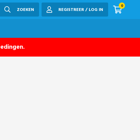
0
ZOEKEN
REGISTREER / LOG IN
iedingen.