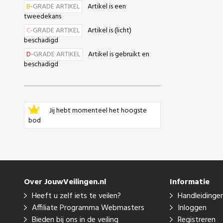
B
-GRADE ARTIKEL
Artikel is een
tweedekans
C
-GRADE ARTIKEL
Artikel is (licht)
beschadigd
D
-GRADE ARTIKEL
Artikel is gebruikt en
beschadigd
Jij hebt momenteel het hoogste
bod
Over JouwVeilingen.nl
Informatie
Heeft u zelf iets te veilen?
Handleidinge
Affiliate Programma Webmasters
Inloggen
Bieden bij ons in de veiling
Registreren