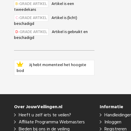
B
-GRADE ARTIKEL
Artikel is een
tweedekans
C
-GRADE ARTIKEL
Artikel is (licht)
beschadigd
D
-GRADE ARTIKEL
Artikel is gebruikt en
beschadigd
Jij hebt momenteel het hoogste
bod
Over JouwVeilingen.nl
Informatie
Heeft u zelf iets te veilen?
Handleidinge
Affiliate Programma Webmasters
Inloggen
Bieden bij ons in de veiling
Registreren