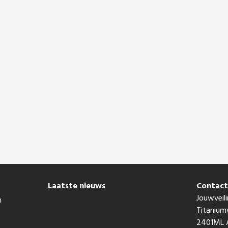
Laatste nieuws
Contac
Jouwveili
n
Titaniu
2401ML A