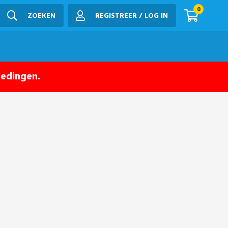
0
ZOEKEN
REGISTREER / LOG IN
iedingen.