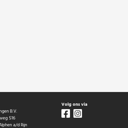
t
Volg ons via
ngen B.V.
mweg 516
lphen a/d Rijn