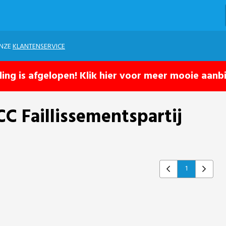
ONZE
KLANTENSERVICE
ling is afgelopen! Klik hier voor meer mooie aanb
CC Faillissementspartij
1
Previous
Next