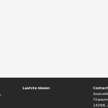
Laatste nieuws
Contac
Jouwveili
n
Titaniu
2401ML A