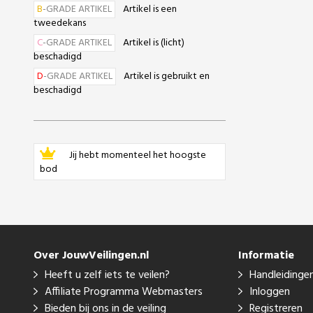
B
-GRADE ARTIKEL
Artikel is een
tweedekans
C
-GRADE ARTIKEL
Artikel is (licht)
beschadigd
D
-GRADE ARTIKEL
Artikel is gebruikt en
beschadigd
Jij hebt momenteel het hoogste
bod
Over JouwVeilingen.nl
Informatie
Heeft u zelf iets te veilen?
Handleidinge
Affiliate Programma Webmasters
Inloggen
Bieden bij ons in de veiling
Registreren