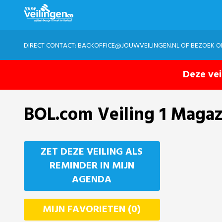
DIRECT CONTACT:
BACKOFFICE@JOUWVEILINGEN.NL
OF BEZOEK 
Deze vei
BOL.com Veiling 1 Magaz
ZET DEZE VEILING ALS
REMINDER IN MIJN
AGENDA
MIJN FAVORIETEN (0)