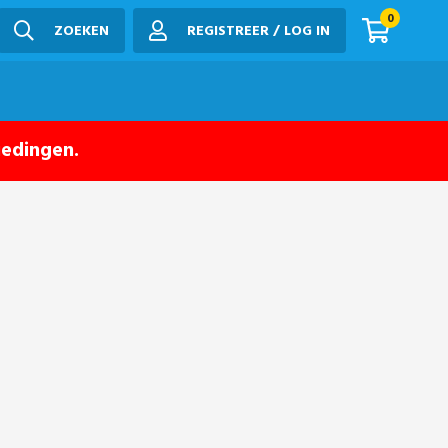
0
ZOEKEN
REGISTREER / LOG IN
iedingen.