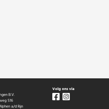
t
Volg ons via
ngen B.V.
mweg 516
lphen a/d Rijn