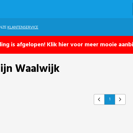
ONZE
KLANTENSERVICE
ling is afgelopen! Klik hier voor meer mooie aanb
ijn Waalwijk
1
Previous
Next