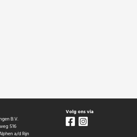
t
Volg ons via
ngen B.V.
mweg 516
lphen a/d Rijn