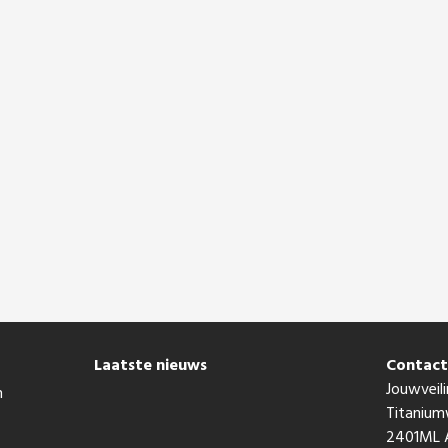
Laatste nieuws
Contac
Jouwveili
n
Titaniu
2401ML A