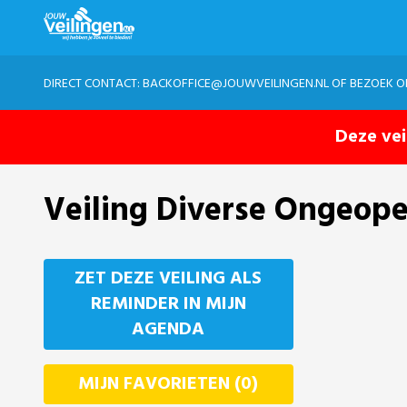
DIRECT CONTACT:
BACKOFFICE@JOUWVEILINGEN.NL
OF BEZOEK 
Deze vei
Veiling Diverse Ongeop
ZET DEZE VEILING ALS
REMINDER IN MIJN
AGENDA
MIJN FAVORIETEN (0)