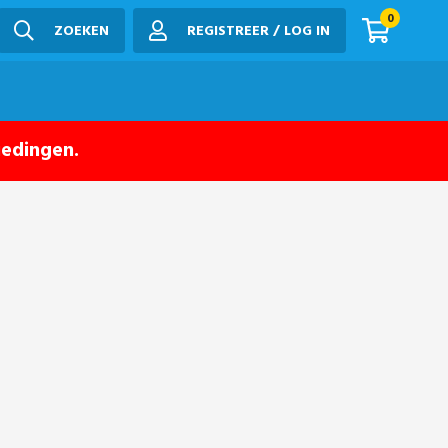
0
ZOEKEN
REGISTREER / LOG IN
iedingen.