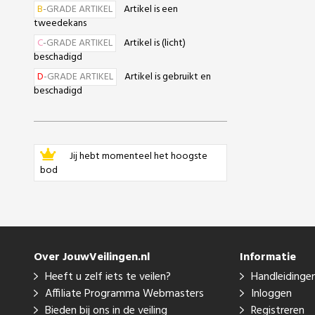
B
-GRADE ARTIKEL
Artikel is een
tweedekans
C
-GRADE ARTIKEL
Artikel is (licht)
beschadigd
D
-GRADE ARTIKEL
Artikel is gebruikt en
beschadigd
Jij hebt momenteel het hoogste
bod
Over JouwVeilingen.nl
Informatie
Heeft u zelf iets te veilen?
Handleidinge
Affiliate Programma Webmasters
Inloggen
Bieden bij ons in de veiling
Registreren