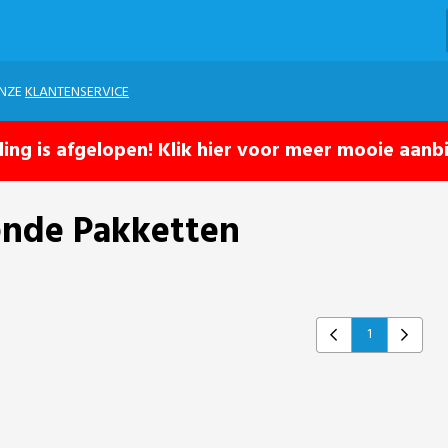
ONZE
KLANTENSERVICE
ling is afgelopen! Klik hier voor meer mooie aanb
ende Pakketten
1
Previous
Next