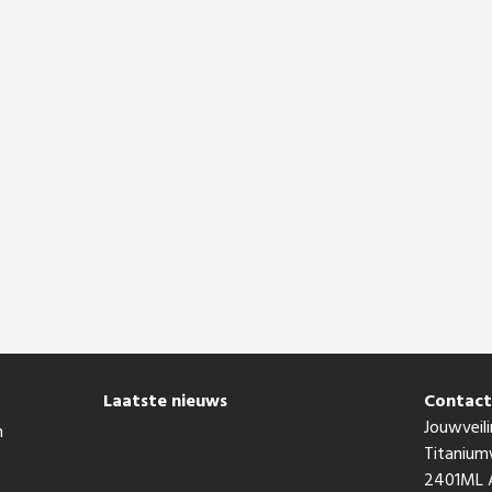
Laatste nieuws
Contac
Jouwveili
n
Titaniu
2401ML A