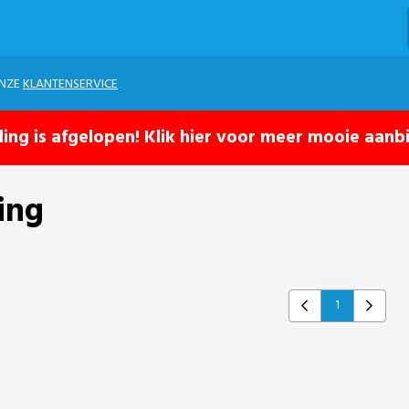
ONZE
KLANTENSERVICE
ling is afgelopen! Klik hier voor meer mooie aanb
ing
1
Previous
Next