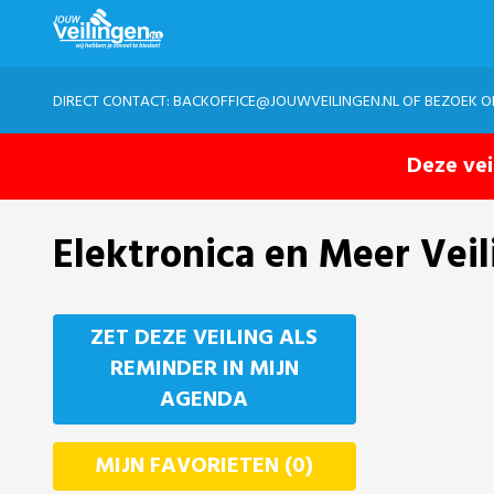
DIRECT CONTACT:
BACKOFFICE@JOUWVEILINGEN.NL
OF BEZOEK 
Deze vei
Elektronica en Meer Veil
ZET DEZE VEILING ALS
REMINDER IN MIJN
AGENDA
MIJN FAVORIETEN (0)