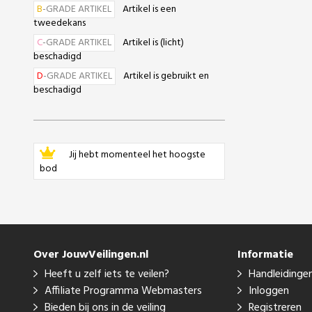
B
-GRADE ARTIKEL
Artikel is een
tweedekans
C
-GRADE ARTIKEL
Artikel is (licht)
beschadigd
D
-GRADE ARTIKEL
Artikel is gebruikt en
beschadigd
Jij hebt momenteel het hoogste
bod
Over JouwVeilingen.nl
Informatie
Heeft u zelf iets te veilen?
Handleidinge
Affiliate Programma Webmasters
Inloggen
Bieden bij ons in de veiling
Registreren