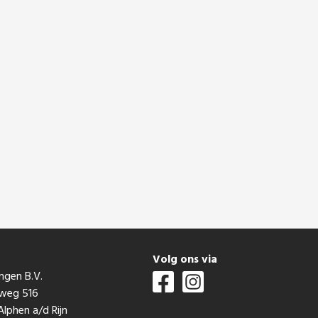
t
Volg ons via
ngen B.V.
mweg 516
lphen a/d Rijn