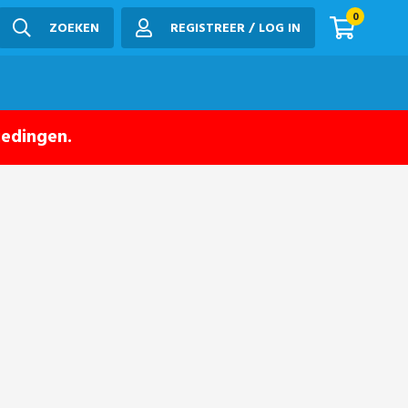
0
ZOEKEN
REGISTREER / LOG IN
iedingen.