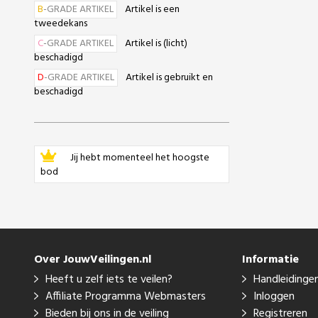
B
-GRADE ARTIKEL
Artikel is een
tweedekans
C
-GRADE ARTIKEL
Artikel is (licht)
beschadigd
D
-GRADE ARTIKEL
Artikel is gebruikt en
beschadigd
Jij hebt momenteel het hoogste
bod
Over JouwVeilingen.nl
Informatie
Heeft u zelf iets te veilen?
Handleidinge
Affiliate Programma Webmasters
Inloggen
Bieden bij ons in de veiling
Registreren