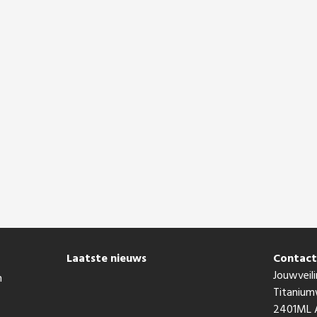
Laatste nieuws
Contac
Jouwveili
n
Titaniu
2401ML A