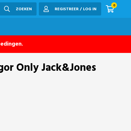
0
ZOEKEN
REGISTREER / LOG IN
iedingen.
egor Only Jack&Jones