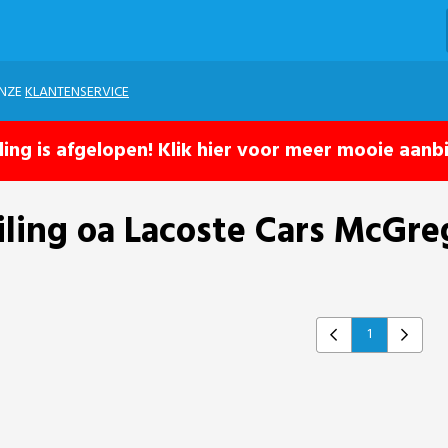
ONZE
KLANTENSERVICE
ling is afgelopen! Klik hier voor meer mooie aanb
iling oa Lacoste Cars McGr
1
Previous
Next