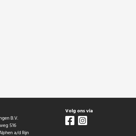
t
Volg ons via
ngen B.V.
mweg 516
lphen a/d Rijn