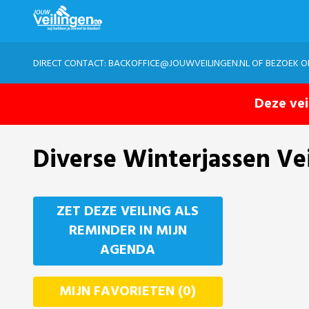
DIRECT CONTACT:
BACKOFFICE@JOUWVEILINGEN.NL
OF BEZOEK 
Deze vei
Diverse Winterjassen Ve
ZET DEZE VEILING ALS
REMINDER IN MIJN
AGENDA
MIJN FAVORIETEN (0)