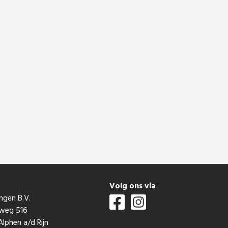
t
Volg ons via
ngen B.V.
mweg 516
lphen a/d Rijn