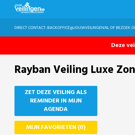
DIRECT CONTACT:
BACKOFFICE@JOUWVEILINGEN.NL
OF BEZOEK 
Deze vei
Rayban Veiling Luxe Zon
ZET DEZE VEILING ALS
REMINDER IN MIJN
AGENDA
MIJN FAVORIETEN (0)