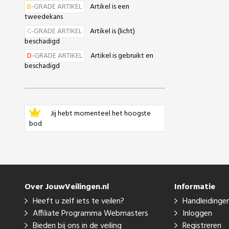
B
-GRADE ARTIKEL
Artikel is een
tweedekans
C
-GRADE ARTIKEL
Artikel is (licht)
beschadigd
D
-GRADE ARTIKEL
Artikel is gebruikt en
beschadigd
Jij hebt momenteel het hoogste
bod
Over JouwVeilingen.nl
Informatie
Heeft u zelf iets te veilen?
Handleidinge
Affiliate Programma Webmasters
Inloggen
Bieden bij ons in de veiling
Registreren