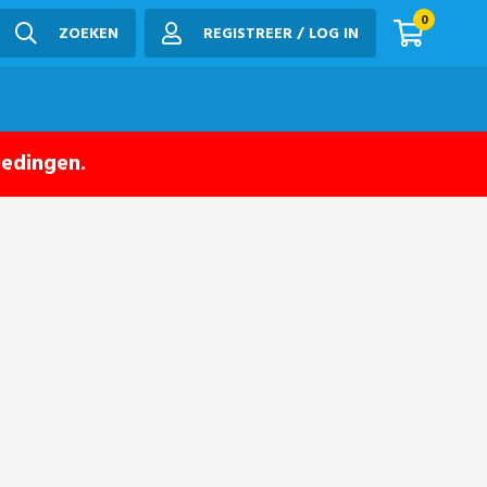
0
ZOEKEN
REGISTREER / LOG IN
iedingen.