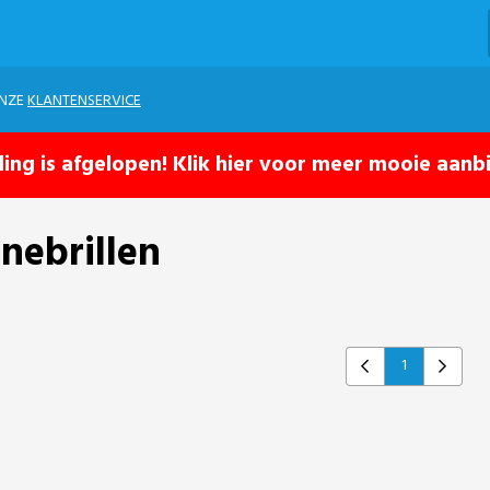
ONZE
KLANTENSERVICE
ling is afgelopen! Klik hier voor meer mooie aanb
nebrillen
1
Previous
Next