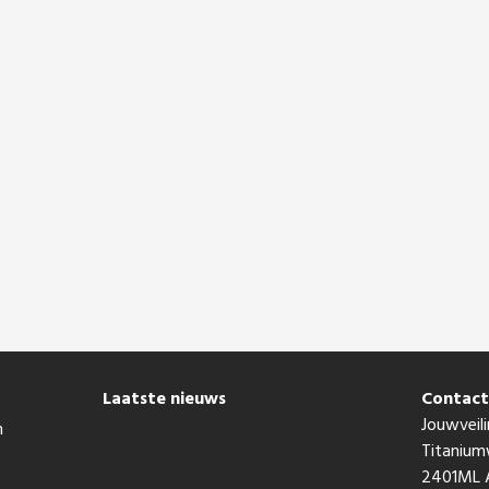
Laatste nieuws
Contac
Jouwveili
n
Titaniu
2401ML A