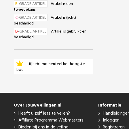
B
-GRADE ARTIKEL
Artikel is een
tweedekans
C
-GRADE ARTIKEL
Artikel is (licht)
beschadigd
D
-GRADE ARTIKEL
Artikel is gebruikt en
beschadigd
Jij hebt momenteel het hoogste
bod
Over JouwVeilingen.nl
Informatie
Heeft u zelf iets te veilen?
Handleidinge
Affiliate Programma Webmasters
Inloggen
Bieden bij ons in de veiling
Registreren