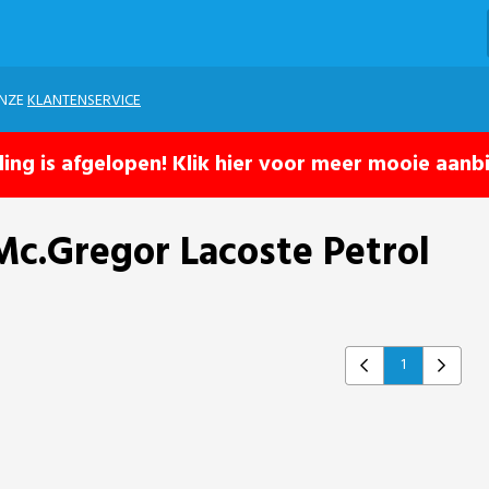
ONZE
KLANTENSERVICE
ling is afgelopen! Klik hier voor meer mooie aanb
Mc.Gregor Lacoste Petrol
1
Previous
Next