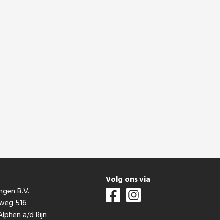
t
Volg ons via
ngen B.V.
mweg 516
lphen a/d Rijn