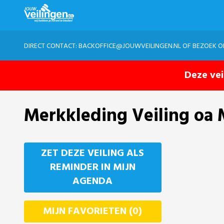
DIRECT CONTACT:
BACKOFFICE@JOUWVEILINGEN.NL
OF BEZOEK 
Deze vei
Merkkleding Veiling oa 
ZET DEZE VEILING ALS
REMINDER IN MIJN
AGENDA
MIJN FAVORIETEN (0)