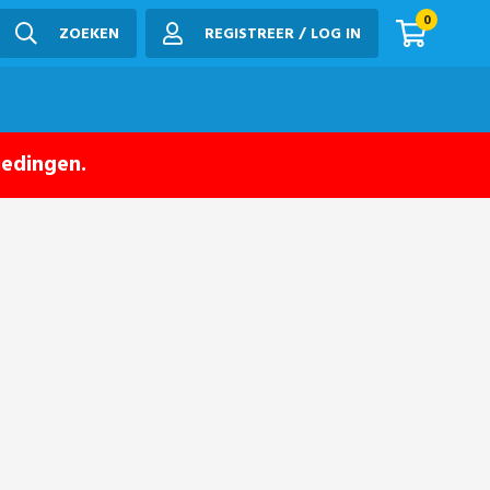
0
ZOEKEN
REGISTREER / LOG IN
iedingen.