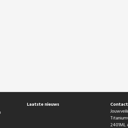
Laatste nieuws
Contac
Jouwveili
n
Titaniu
2401ML A