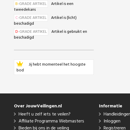
B
-GRADE ARTIKEL
Artikel is een
tweedekans
C
-GRADE ARTIKEL
Artikel is (licht)
beschadigd
D
-GRADE ARTIKEL
Artikel is gebruikt en
beschadigd
Jij hebt momenteel het hoogste
bod
Over JouwVeilingen.nl
Informatie
Heeft u zelf iets te veilen?
Handleidinge
Affiliate Programma Webmasters
Inloggen
Bieden bij ons in de veiling
Registreren