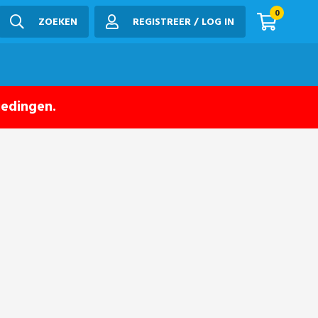
0
ZOEKEN
REGISTREER / LOG IN
iedingen.