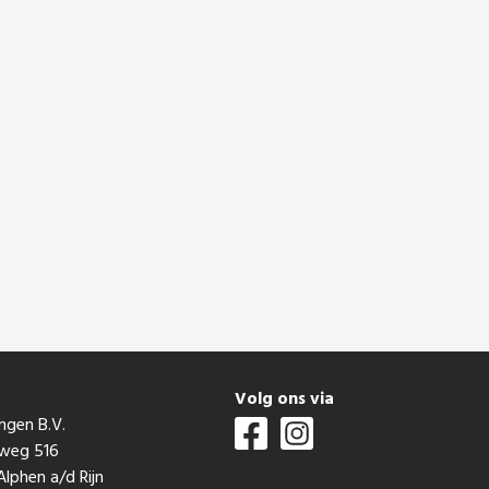
t
Volg ons via
ngen B.V.
mweg 516
lphen a/d Rijn