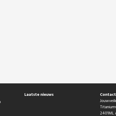
Laatste nieuws
Contac
Jouwveili
n
Titaniu
2401ML A