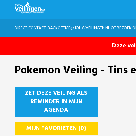
DIRECT CONTACT:
BACKOFFICE@JOUWVEILINGEN.NL
OF BEZOEK 
Deze vei
Pokemon Veiling - Tins 
ZET DEZE VEILING ALS
REMINDER IN MIJN
AGENDA
MIJN FAVORIETEN (0)