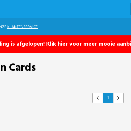
ONZE
KLANTENSERVICE
ling is afgelopen! Klik hier voor meer mooie aanb
en Cards
1
Previous
Next