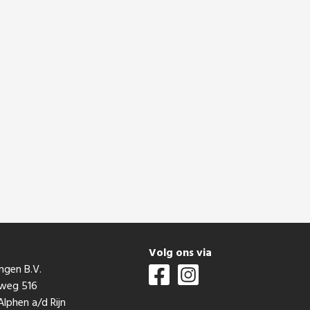
t
Volg ons via
ngen B.V.
mweg 516
lphen a/d Rijn