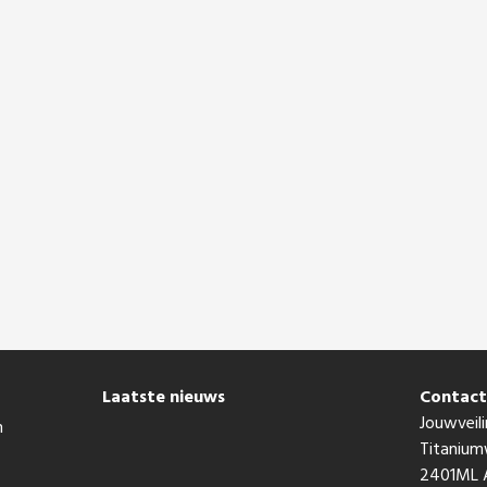
Laatste nieuws
Contac
Jouwveili
n
Titaniu
2401ML A