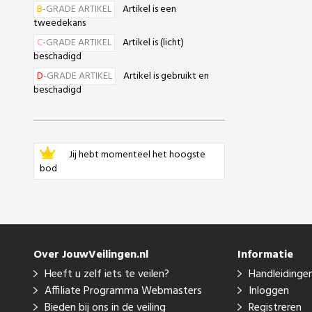
B
-GRADE ARTIKEL
Artikel is een
tweedekans
C
-GRADE ARTIKEL
Artikel is (licht)
beschadigd
D
-GRADE ARTIKEL
Artikel is gebruikt en
beschadigd
Jij hebt momenteel het hoogste
bod
Over JouwVeilingen.nl
Informatie
Heeft u zelf iets te veilen?
Handleidinge
Affiliate Programma Webmasters
Inloggen
Bieden bij ons in de veiling
Registreren