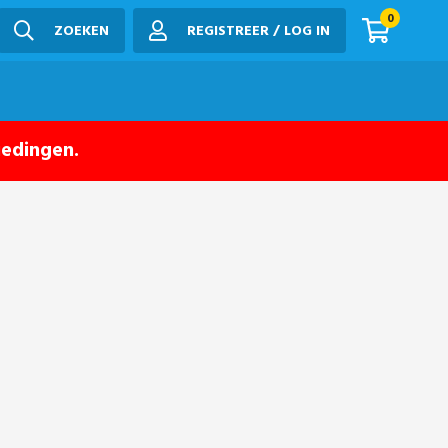
0
ZOEKEN
REGISTREER / LOG IN
iedingen.