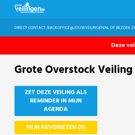
DIRECT CONTACT:
BACKOFFICE@JOUWVEILINGEN.NL
OF BEZOEK 
Deze vei
Grote Overstock Veiling
ZET DEZE VEILING ALS
REMINDER IN MIJN
AGENDA
MIJN FAVORIETEN (0)