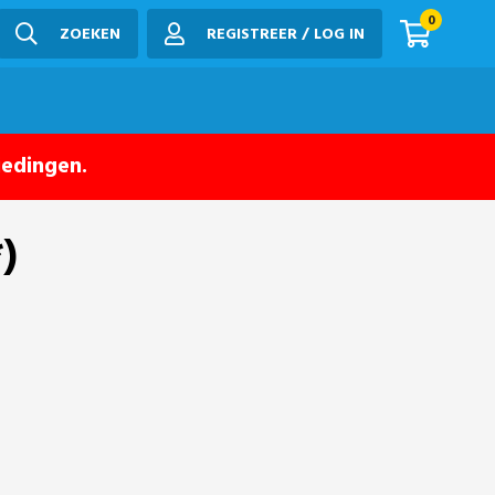
0
ZOEKEN
REGISTREER / LOG IN
iedingen.
)