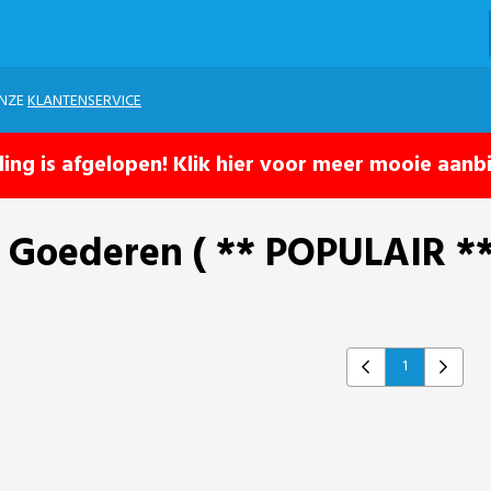
ONZE
KLANTENSERVICE
ling is afgelopen! Klik hier voor meer mooie aanb
e Goederen ( ** POPULAIR **
1
Previous
Next