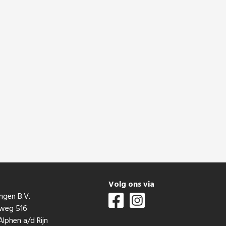
t
Volg ons via
ngen B.V.
mweg 516
lphen a/d Rijn