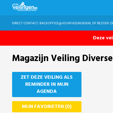
DIRECT CONTACT:
BACKOFFICE@JOUWVEILINGEN.NL
OF BEZOEK 
Deze vei
Magazijn Veiling Divers
ZET DEZE VEILING ALS
REMINDER IN MIJN
AGENDA
MIJN FAVORIETEN (0)