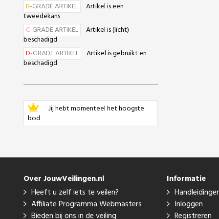
B
-GRADE ARTIKEL
Artikel is een
tweedekans
C
-GRADE ARTIKEL
Artikel is (licht)
beschadigd
D
-GRADE ARTIKEL
Artikel is gebruikt en
beschadigd
Jij hebt momenteel het hoogste
bod
Over JouwVeilingen.nl
Informatie
Heeft u zelf iets te veilen?
Handleidinge
Affiliate Programma Webmasters
Inloggen
Bieden bij ons in de veiling
Registreren