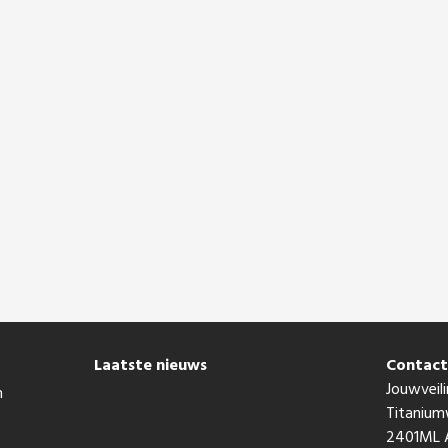
Laatste nieuws
Contac
Jouwveili
n
Titaniu
2401ML A