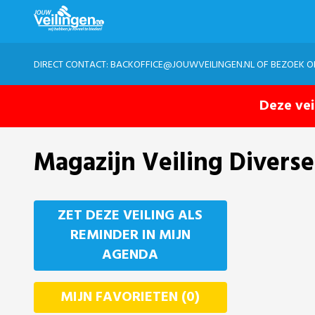
DIRECT CONTACT:
BACKOFFICE@JOUWVEILINGEN.NL
OF BEZOEK 
Deze vei
Magazijn Veiling Diver
ZET DEZE VEILING ALS
REMINDER IN MIJN
AGENDA
MIJN FAVORIETEN (0)