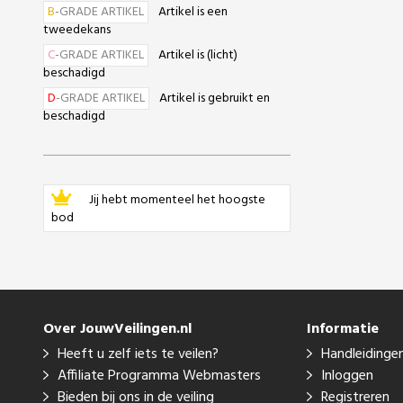
B
-GRADE ARTIKEL
Artikel is een
tweedekans
C
-GRADE ARTIKEL
Artikel is (licht)
beschadigd
D
-GRADE ARTIKEL
Artikel is gebruikt en
beschadigd
Jij hebt momenteel het hoogste
bod
Over JouwVeilingen.nl
Informatie
Heeft u zelf iets te veilen?
Handleidinge
Affiliate Programma Webmasters
Inloggen
Bieden bij ons in de veiling
Registreren