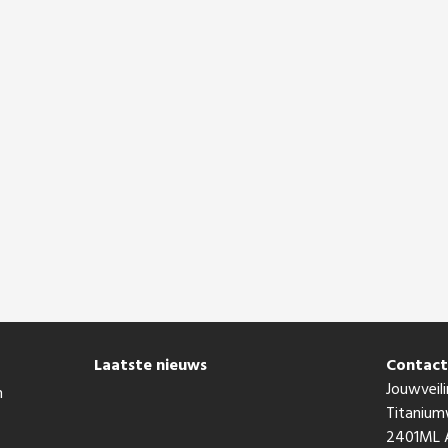
Laatste nieuws
Contac
Jouwveili
n
Titaniu
2401ML A