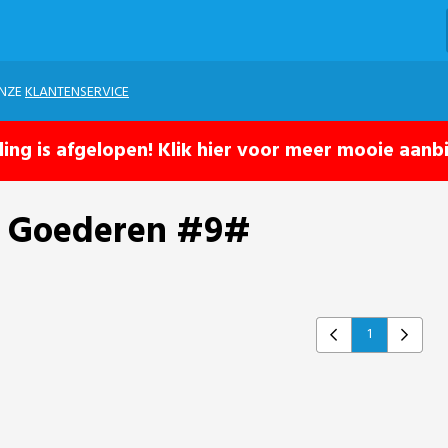
ONZE
KLANTENSERVICE
ling is afgelopen! Klik hier voor meer mooie aanb
se Goederen #9#
1
Previous
Next