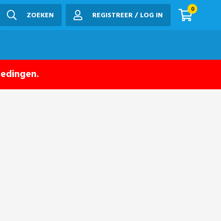
0
ZOEKEN
REGISTREER / LOG IN
iedingen.