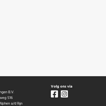
t
Volg ons via
ngen B.V.
mweg 516
lphen a/d Rijn