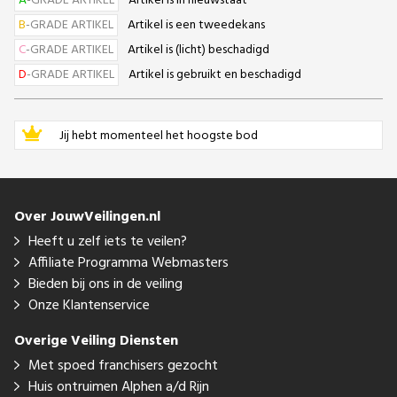
A
-GRADE ARTIKEL
Artikel is in nieuwstaat
B
-GRADE ARTIKEL
Artikel is een tweedekans
C
-GRADE ARTIKEL
Artikel is (licht) beschadigd
D
-GRADE ARTIKEL
Artikel is gebruikt en beschadigd
Jij hebt momenteel het hoogste bod
Over JouwVeilingen.nl
Heeft u zelf iets te veilen?
Affiliate Programma Webmasters
Bieden bij ons in de veiling
Onze Klantenservice
Overige Veiling Diensten
Met spoed franchisers gezocht
Huis ontruimen Alphen a/d Rijn