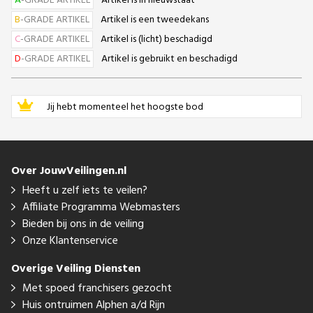
A
-GRADE ARTIKEL
Artikel is in nieuwstaat
B
-GRADE ARTIKEL
Artikel is een tweedekans
C
-GRADE ARTIKEL
Artikel is (licht) beschadigd
D
-GRADE ARTIKEL
Artikel is gebruikt en beschadigd
Jij hebt momenteel het hoogste bod
Over JouwVeilingen.nl
Heeft u zelf iets te veilen?
Affiliate Programma Webmasters
Bieden bij ons in de veiling
Onze Klantenservice
Overige Veiling Diensten
Met spoed franchisers gezocht
Huis ontruimen Alphen a/d Rijn