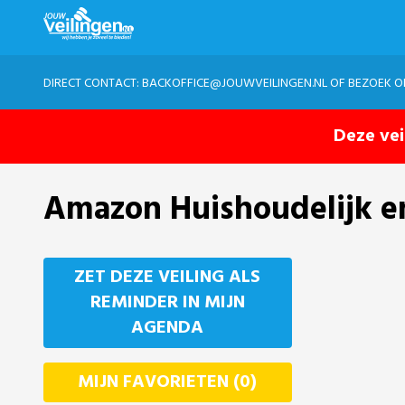
DIRECT CONTACT:
BACKOFFICE@JOUWVEILINGEN.NL
OF BEZOEK 
Deze vei
Amazon Huishoudelijk en
ZET DEZE VEILING ALS
REMINDER IN MIJN
AGENDA
MIJN FAVORIETEN (0)