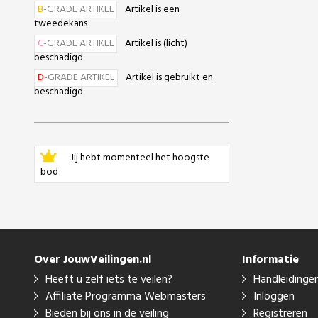
B
-GRADE ARTIKEL
Artikel is een
tweedekans
C
-GRADE ARTIKEL
Artikel is (licht)
beschadigd
D
-GRADE ARTIKEL
Artikel is gebruikt en
beschadigd
Jij hebt momenteel het hoogste
bod
Over JouwVeilingen.nl
Informatie
Heeft u zelf iets te veilen?
Handleidinge
Affiliate Programma Webmasters
Inloggen
Bieden bij ons in de veiling
Registreren