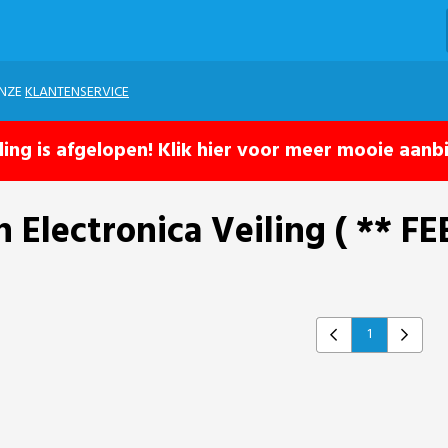
ONZE
KLANTENSERVICE
ling is afgelopen! Klik hier voor meer mooie aanb
 Electronica Veiling ( ** F
1
Previous
Next