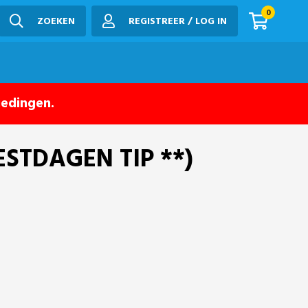
0
ZOEKEN
REGISTREER / LOG IN
iedingen.
EESTDAGEN TIP **)