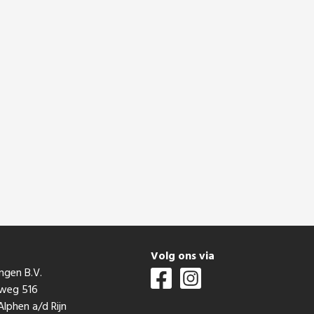
t
Volg ons via
ngen B.V.
mweg 516
lphen a/d Rijn