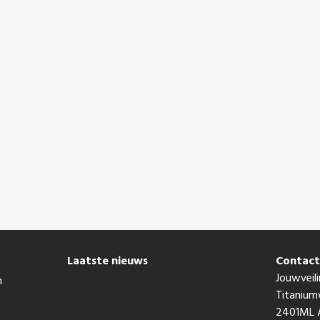
Laatste nieuws
Contac
Jouwveili
n
Titaniu
2401ML A