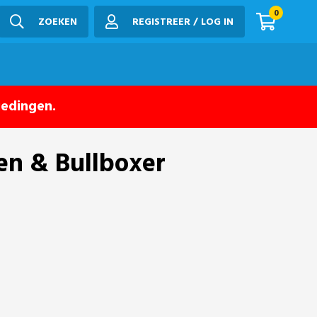
0
ZOEKEN
REGISTREER / LOG IN
iedingen.
en & Bullboxer