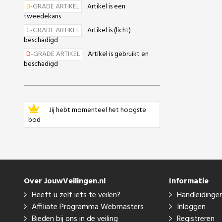
B
-GRADE ARTIKEL
Artikel is een
tweedekans
C
-GRADE ARTIKEL
Artikel is (licht)
beschadigd
D
-GRADE ARTIKEL
Artikel is gebruikt en
beschadigd
Jij hebt momenteel het hoogste
bod
Over JouwVeilingen.nl
Informatie
Heeft u zelf iets te veilen?
Handleidinge
Affiliate Programma Webmasters
Inloggen
Bieden bij ons in de veiling
Registreren