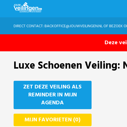
DIRECT CONTACT:
BACKOFFICE@JOUWVEILINGEN.NL
OF BEZOEK 
Deze vei
Luxe Schoenen Veiling: 
ZET DEZE VEILING ALS
REMINDER IN MIJN
AGENDA
MIJN FAVORIETEN (0)