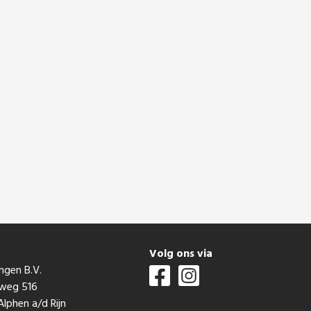
t
Volg ons via
ngen B.V.
mweg 516
lphen a/d Rijn