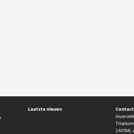
Laatste nieuws
Contac
Jouwveili
n
Titaniu
2401ML A