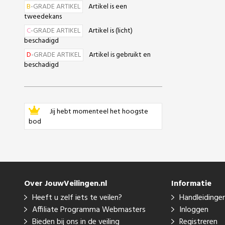
B
-GRADE ARTIKEL
Artikel is een
tweedekans
C
-GRADE ARTIKEL
Artikel is (licht)
beschadigd
D
-GRADE ARTIKEL
Artikel is gebruikt en
beschadigd
Jij hebt momenteel het hoogste
bod
Over JouwVeilingen.nl
Informatie
Heeft u zelf iets te veilen?
Handleidinge
Affiliate Programma Webmasters
Inloggen
Bieden bij ons in de veiling
Registreren