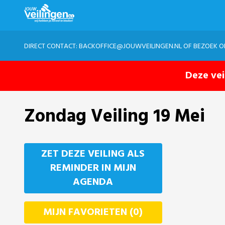
DIRECT CONTACT:
BACKOFFICE@JOUWVEILINGEN.NL
OF BEZOEK 
Deze vei
Zondag Veiling 19 Mei
ZET DEZE VEILING ALS
REMINDER IN MIJN
AGENDA
MIJN FAVORIETEN (0)