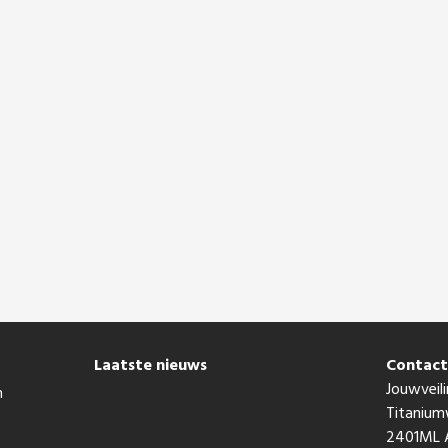
Laatste nieuws
Contac
Jouwveili
n
Titaniu
2401ML A