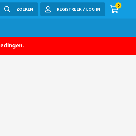
0
ZOEKEN
REGISTREER / LOG IN
iedingen.