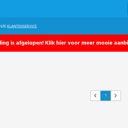
ONZE
KLANTENSERVICE
ling is afgelopen! Klik hier voor meer mooie aanb
1
Previous
Next