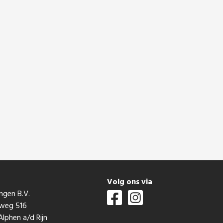
t
Volg ons via
ngen B.V.
mweg 516
lphen a/d Rijn